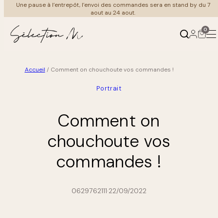
Aller
merci de votre compréhension et bel été à tous
au
contenu
0
Accueil
/
Comment on chouchoute vos commandes !
Produits
Ambiances
Portrait
←
←
Retour
Retour
Comment on
Mobilier
Au salon
chouchoute vos
Luminaire
À table
commandes !
Meuble Vintage
Coin nuit
0629762111
·
22/09/2022
Cuisine & art de la table
Au bain