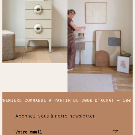
REMIÈRE COMMANDE À PARTIR DE 200€ D’ACHAT
10€ O
Abonnez-vous à notre newsletter