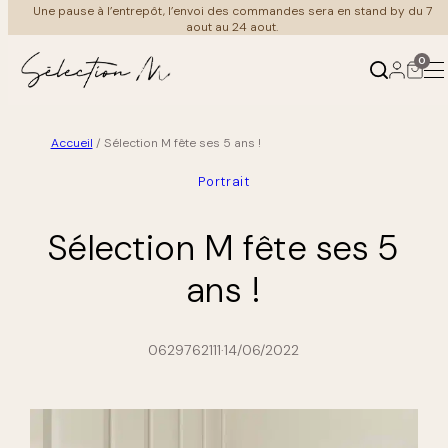
Aller
merci de votre compréhension et bel été à tous
au
contenu
0
Accueil
/
Sélection M fête ses 5 ans !
Produits
Ambiances
Portrait
←
←
Retour
Retour
Sélection M fête ses 5
Mobilier
Au salon
ans !
Luminaire
À table
0629762111
·
14/06/2022
Meuble Vintage
Coin nuit
Cuisine & art de la table
Au bain