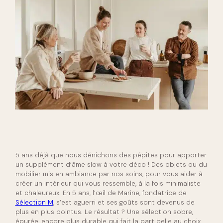
Linge de maison
Kids
Déco chambre enfant
Au jardin
Mobilier d’extérieur
5 ans déjà que nous dénichons des pépites pour apporter
un supplément d’âme slow à votre déco ! Des objets ou du
mobilier mis en ambiance par nos soins, pour vous aider à
créer un intérieur qui vous ressemble, à la fois minimaliste
et chaleureux. En 5 ans, l’œil de Marine, fondatrice de
Sélection M
, s’est aguerri et ses goûts sont devenus de
plus en plus pointus. Le résultat ? Une sélection sobre,
épurée, encore plus durable qui fait la part belle au choix