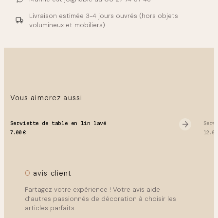
assiettes grès beige mat, des verres fumés ou ambrés,
des couverts laiton brossé et des nappes lin froissé
Livraison estimée
3-4 jours ouvrés
(hors objets
écru ou terracotta.
volumineux et mobiliers)
Vous aimerez aussi
Serviette de table en lin lavé
Serv
7.00
€
12.0
0
avis client
Partagez votre expérience ! Votre avis aide
d’autres passionnés de décoration à choisir les
articles parfaits.