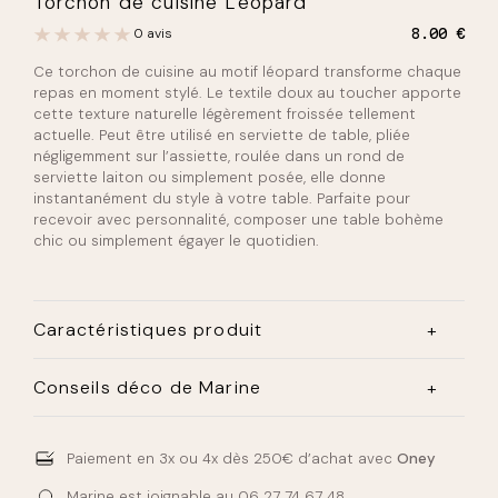
Torchon de cuisine Léopard
0 avis
8.00
€
Ce torchon de cuisine au motif léopard transforme chaque
repas en moment stylé. Le textile doux au toucher apporte
cette texture naturelle légèrement froissée tellement
actuelle. Peut être utilisé en serviette de table, pliée
négligemment sur l’assiette, roulée dans un rond de
serviette laiton ou simplement posée, elle donne
instantanément du style à votre table. Parfaite pour
recevoir avec personnalité, composer une table bohème
chic ou simplement égayer le quotidien.
Caractéristiques produit
Matériau :
100% coton
Conseils déco de Marine
Dimensions :
50×70 cm
Coup de cœur absolu pour ce torchon qui ose le motif
avec élégance ! Le léopard version graphique apporte ce
Paiement en 3x ou 4x
dès 250€ d’achat avec
Oney
twist inattendu qui transforme la cuisine. Peut être utilisé
en serviette de table. J’adore l’associer avec des
Marine est joignable au
06 27 74 67 48