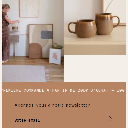
PREMIÈRE COMMANDE À PARTIR DE 200€ D’ACHAT
10€ O
Abonnez-vous à notre newsletter