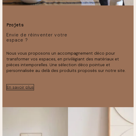
Projets
Envie de réinventer votre
espace ?
Nous vous proposons un accompagnement déco pour
transformer vos espaces, en privilégiant des matériaux et
pièces intemporelles. Une sélection déco pointue et
personnalisée au delà des produits proposés sur notre site.
En savoir plus