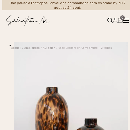
Une pause à l’entrepôt, l’envoi des commandes sera en stand by du 7
Aller
aout au 24 aout.
au
contenu
0
Produits
Ambiances
Accueil
/
Ambiances
/
Au salon
/ Vase Léopard en verre ambré – 2 tailles
←
←
Retour
Retour
Mobilier
Au salon
Luminaire
À table
Meuble Vintage
Coin nuit
Cuisine & art de la table
Au bain