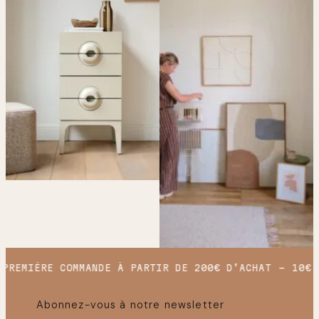
PREMIÈRE COMMANDE À PARTIR DE 200€ D’ACHAT
10€ O
Abonnez-vous à notre newsletter