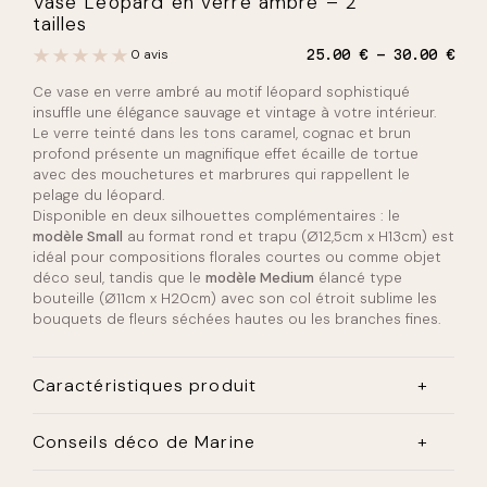
Vase Léopard en verre ambré – 2
tailles
P
0 avis
25.00
€
30.00
€
l
Ce vase en verre ambré au motif léopard sophistiqué
a
g
insuffle une élégance sauvage et vintage à votre intérieur.
e
Le verre teinté dans les tons caramel, cognac et brun
d
profond présente un magnifique effet écaille de tortue
e
avec des mouchetures et marbrures qui rappellent le
p
pelage du léopard.
r
Disponible en deux silhouettes complémentaires : le
i
modèle Small
au format rond et trapu (Ø12,5cm x H13cm) est
x
idéal pour compositions florales courtes ou comme objet
:
déco seul, tandis que le
modèle Medium
élancé type
2
bouteille (Ø11cm x H20cm) avec son col étroit sublime les
5
bouquets de fleurs séchées hautes ou les branches fines.
.
0
0
Caractéristiques produit
€
Matériau :
Verre teinté ambré
à
Conseils déco de Marine
3
Motif :
Léopard / Écaille de tortue
0
Coup de cœur absolu pour ces vases léopard qui
.