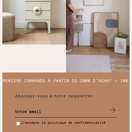
REMIÈRE COMMANDE À PARTIR DE 200€ D’ACHAT
10€ O
Abonnez-vous à notre newsletter
J’accepte la politique de confidentialité