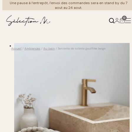
Aller
Une pause à l’entrepôt, l’envoi des commandes sera en stand by du 7
au
merci de votre compréhension et bel été à tous
aout au 24 aout.
contenu
0
Produits
Ambiances
Accueil
/
Ambiances
/
Au bain
/ Serviette de toilette gauffrée beige
←
←
Retour
Retour
Mobilier
Au salon
Luminaire
À table
Meuble Vintage
Coin nuit
Cuisine & art de la table
Au bain