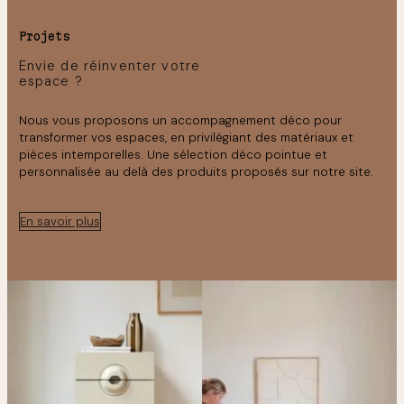
Projets
Envie de réinventer votre
espace ?
Nous vous proposons un accompagnement déco pour
transformer vos espaces, en privilégiant des matériaux et
pièces intemporelles. Une sélection déco pointue et
personnalisée au delà des produits proposés sur notre site.
En savoir plus