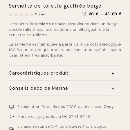
Serviette de toilette gauffrée beige
P
0 avis
12.00
€
48.00
€
l
Découvrez la
serviette de bain ultra-douce
dans un design
a
g
double raffiné. Les rayures donne un effet gauffré à la
e
serviette de toilette.
d
e
La serviette est fabriquée à partir de fil de
coton biologique
p
100 % non retors qui procure une sensation agréable sur la
r
peau et est très
absorbante.
i
x
Caractéristiques produit
:
1
2
4 tailles disponibles : 50×70 / 50×100 / 70x140cm /
Conseils déco de Marine
.
100x180cm
0
100% coton biologique /600g
0
Installez plusieurs
patères en bois
pour y accrocher vos
Lavage en machine jusqu’à 60°
serviettes de bain cela apportera une ambiance cosy à
coloris beige
Paiement en 3x ou 4x
dès 250€ d’achat avec
Oney
€
votre salle de bain.
à
Marine est joignable au
06 27 74 67 48
4
8
Livraison estimée
3-4 jours ouvrés
(hors objets
.