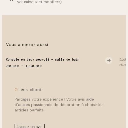
volumineux et mobiliers)
0
0
€
Vous aimerez aussi
Console en teck recyclé – salle de bain
Dist
Plage de prix : 700.00 € à 1,190.00 €
25.0
700.00
€
1,190.00
€
0
avis client
Partagez votre expérience ! Votre avis aide
d’autres passionnés de décoration à choisir les
articles parfaits.
Laissez un avis