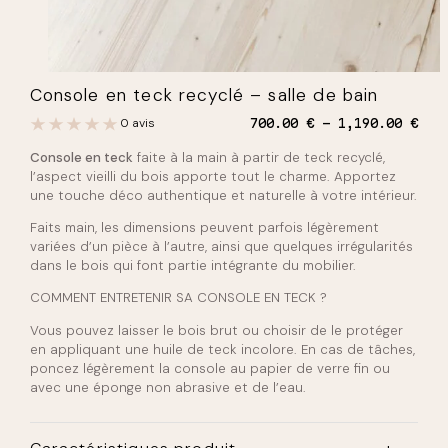
Console en teck recyclé – salle de bain
P
0 avis
700.00
€
1,190.00
€
l
Console en teck
faite à la main à partir de teck recyclé,
a
g
l’aspect vieilli du bois apporte tout le charme. Apportez
e
une touche déco authentique et naturelle à votre intérieur.
d
e
Faits main, les dimensions peuvent parfois légèrement
p
variées d’un pièce à l’autre, ainsi que quelques irrégularités
r
dans le bois qui font partie intégrante du mobilier.
i
x
COMMENT ENTRETENIR SA CONSOLE EN TECK ?
:
Vous pouvez laisser le bois brut ou choisir de le protéger
7
en appliquant une huile de teck incolore. En cas de tâches,
0
poncez légèrement la console au papier de verre fin ou
0
avec une éponge non abrasive et de l’eau.
.
0
0