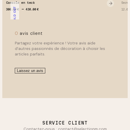
Console en teck
Serv
SOLD OUT
Plage de prix : 300.00 € à 430.00 €
300.00
€
430.00
€
12.0
0
avis client
Partagez votre expérience ! Votre avis aide
d’autres passionnés de décoration à choisir les
articles parfaits.
Laissez un avis
SERVICE CLIENT
Contactez-nous :
contact@selectionm.com