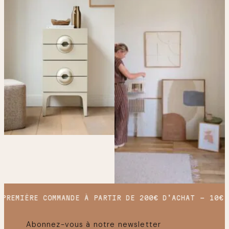
PREMIÈRE COMMANDE À PARTIR DE 200€ D’ACHAT
10€ 
Abonnez-vous à notre newsletter