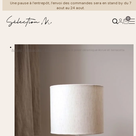
Une pause à l’entrepôt, l’envoi des commandes sera en stand by du 7
Aller
aout au 24 aout.
au
contenu
0
Produits
Ambiances
Accueil
/
Ambiances
/
Au salon
/ Lampe à poser céramique écrue et terracotta
←
←
Retour
Retour
Mobilier
Au salon
Luminaire
À table
Meuble Vintage
Coin nuit
Cuisine & art de la table
Au bain