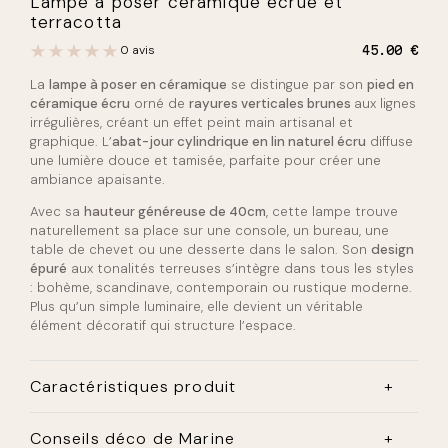
Lampe à poser céramique écrue et
terracotta
0 avis
45.00
€
La
lampe à poser en céramique
se distingue par son
pied en
céramique écru
orné de
rayures verticales brunes
aux lignes
irrégulières, créant un effet peint main artisanal et
graphique. L’
abat-jour cylindrique en lin naturel écru
diffuse
une lumière douce et tamisée, parfaite pour créer une
ambiance apaisante.
Avec sa
hauteur généreuse de 40cm
, cette lampe trouve
naturellement sa place sur une console, un bureau, une
table de chevet ou une desserte dans le salon. Son
design
épuré
aux tonalités terreuses s’intègre dans tous les styles
: bohème, scandinave, contemporain ou rustique moderne.
Plus qu’un simple luminaire, elle devient un véritable
élément décoratif qui structure l’espace.
Caractéristiques produit
Dimensions
: Ø 20 x H 40 cm
Conseils déco de Marine