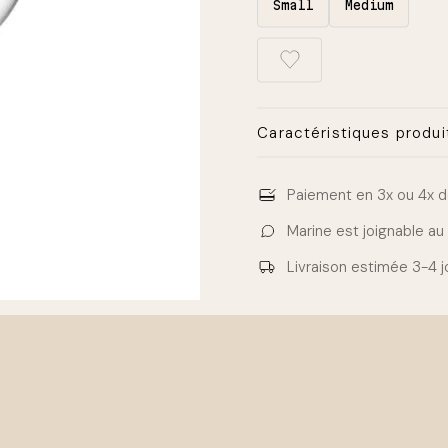
Small
Medium
Caractéristiques produi
Type d’ampoule: LED
Culot: E27
Paiement en 3x ou 4x
d
Small : D45 mm x 80 mm
Marine est joignable a
Medium : D95 mm x 135 m
Livraison estimée
3-4 j
Volts: 220/240 V
Watts: 4 W
Classe énergétique: E
Couleur lumière: 2700 K
Lumens: 470 Lm
Dimmable: Non