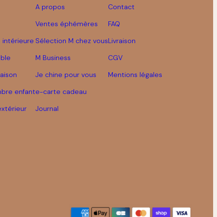
A propos
Contact
Ventes éphémères
FAQ
 intérieure
Sélection M chez vous
Livraison
able
M Business
CGV
aison
Je chine pour vous
Mentions légales
bre enfant
e-carte cadeau
extérieur
Journal