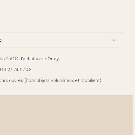
x
:
5
.
0
0
t
€
à
1
0
ès 250€ d’achat avec
Oney
.
0
u
06 27 74 67 48
0
m
ours ouvrés
(hors objets volumineux et mobiliers)
€