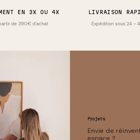
MENT EN 3X OU 4X
LIVRAISON RAP
partir de 390€ d’achat
Expédition sous 24 – 
Projets
Envie de réinven
espace ?