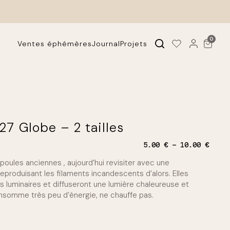
0
Ventes éphémères
Journal
Projets
7 Globe – 2 tailles
P
5.00
€
10.00
€
l
oules anciennes , aujourd’hui revisiter avec une
a
g
eproduisant les filaments incandescents d’alors. Elles
e
s luminaires et diffuseront une lumière chaleureuse et
d
nsomme très peu d’énergie, ne chauffe pas.
e
p
r
i