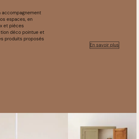
un accompagnement
vos espaces, en
ux et pièces
ction déco pointue et
es produits proposés
En savoir plus