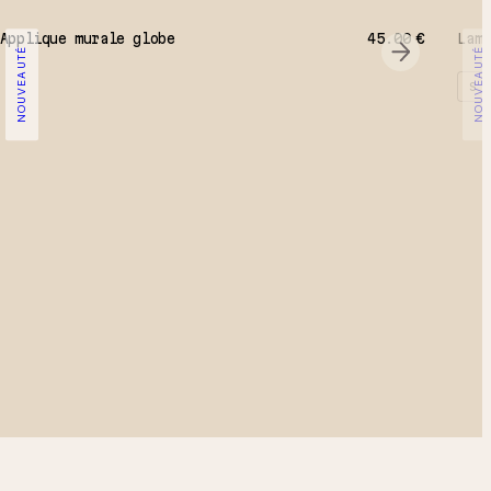
Applique murale globe
45.00
€
Lamp
NOUVEAUTÉ
NOUVEAUTÉ
S