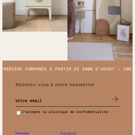
PREMIÈRE COMMANDE À PARTIR DE 200€ D’ACHAT
10€ O
Abonnez-vous à notre newsletter
J’accepte la politique de confidentialité
Mobilier
A propos