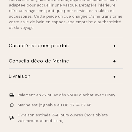
adaptée pour accueillir une vasque. L’étagère inférieure
offre un rangement pratique pour serviettes roulées et
accessoires. Cette pièce unique chargée d’âme transforme
votre salle de bain en espace-spa empreint d’authenticité
et de voyage.
Caractéristiques produit
Dimensions :
Conseils déco de Marine
• Profondeur : 90cm
• Hauteur : 50 cm
Pour sublimer cette console chargée d’histoire,
Livraison
• Hauteur étagère : 21 cm
choisissez une vasque minimaliste en céramique blanche
• Diamètre trou vasque : 13cm
mate ou en pierre naturelle beige qui contrastera
La livraison est effectuée par transporteur, la prise de
magnifiquement avec le bois patiné ancien. Installez une
Matériau :
Bois massif exotique patiné naturellement
rendez-vous est effectuée quelques jours avant le
robinetterie en laiton brossé vieilli ou noir mat pour
Paiement en 3x ou 4x
dès 250€ d’achat avec
Oney
passage du livreur. ( Le jour et créneau de livraison ne
renforcer le caractère artisanal et intemporel de
État :
sont pas au choix )
l’ensemble.
Marine est joignable au
06 27 74 67 48
• Pièce ancienne authentique
Au-dessus de la console, accrochez un miroir rond en
• Traces d’usage et patine d’origine conservées
Livraison en bas de l’immeuble.
Livraison estimée
3-4 jours ouvrés
(hors objets
bois d’acajou ou teck aux contours organiques
• Pièce unique
volumineux et mobiliers)
irréguliers qui rappellera les origines indonésiennes de la
Délai de livraison :
pièce. Ajoutez une applique murale en rotin tressé
Origine :
Paris – 2 semaines