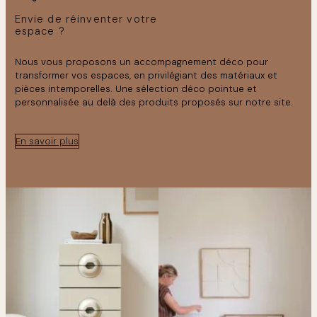
Envie de réinventer votre
espace ?
Nous vous proposons un accompagnement déco pour
transformer vos espaces, en privilégiant des matériaux et
pièces intemporelles. Une sélection déco pointue et
personnalisée au delà des produits proposés sur notre site.
En savoir plus