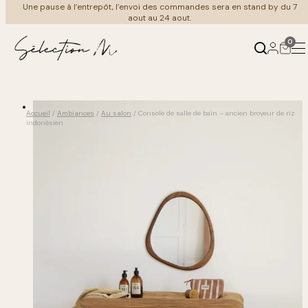
Aller
Une pause à l’entrepôt, l’envoi des commandes sera en stand by du 7
au
aout au 24 aout.
contenu
0
Produits
Ambiances
Accueil
/
Ambiances
/
Au salon
/ Console de salle de bain – ancien broyeur de riz
indonésien
←
←
Retour
Retour
Mobilier
Au salon
Luminaire
À table
Meuble Vintage
Coin nuit
Cuisine & art de la table
Au bain