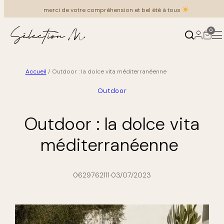
Aller
merci de votre compréhension et bel été à tous
au
contenu
0
Accueil
/
Outdoor : la dolce vita méditerranéenne
Produits
Ambiances
Outdoor
←
←
Retour
Retour
Outdoor : la dolce vita
Mobilier
Au salon
méditerranéenne
Luminaire
À table
0629762111
·
03/07/2023
Meuble Vintage
Coin nuit
Cuisine & art de la table
Au bain