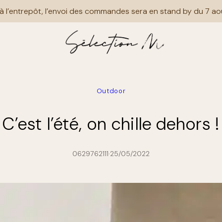
merci de votre compréhension et bel été à tous
Outdoor
C’est l’été, on chille dehors !
0629762111
·
25/05/2022