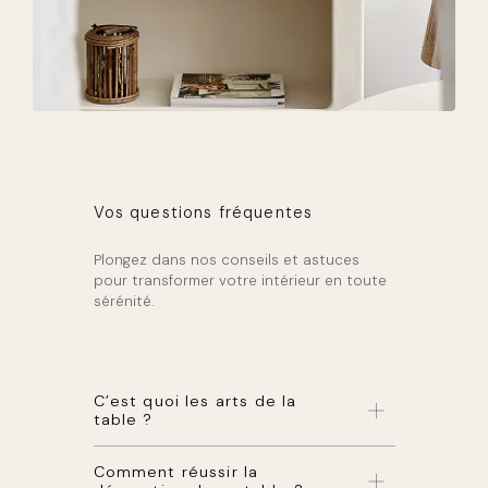
Vos questions fréquentes
Plongez dans nos conseils et astuces
pour transformer votre intérieur en toute
sérénité.
C’est quoi les arts de la
table ?
Les
arts de la table
désignent les
Comment réussir la
différents arts associés aux repas