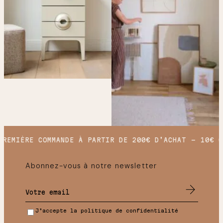
REMIÈRE COMMANDE À PARTIR DE 200€ D’ACHAT
10€ OF
Abonnez-vous à notre newsletter
J’accepte la politique de confidentialité