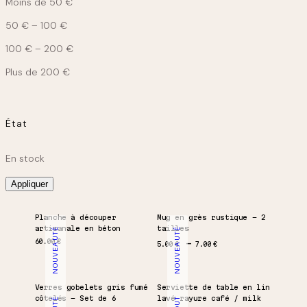
Moins de 50 €
50 € – 100 €
100 € – 200 €
Plus de 200 €
État
État
En stock
Appliquer
Planche à découper
Mug en grès rustique – 2
artisanale en béton
tailles
NOUVEAUTÉ
NOUVEAUTÉ
Plage de prix : 5.00 € à 7
60.00
€
5.00
€
7.00
€
Verres gobelets gris fumé
Serviette de table en lin
côtelés – Set de 6
lavé rayure café / milk