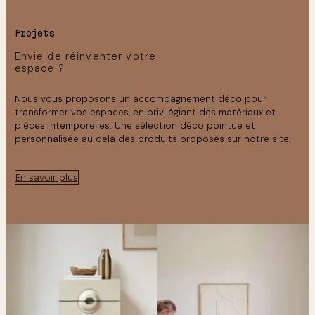
Projets
Envie de réinventer votre
espace ?
Nous vous proposons un accompagnement déco pour
transformer vos espaces, en privilégiant des matériaux et
pièces intemporelles. Une sélection déco pointue et
personnalisée au delà des produits proposés sur notre site.
En savoir plus