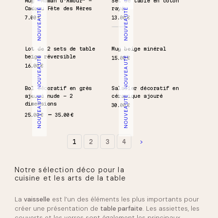
Mug "Maman d'Amour" –
Set de table en coton
Cadeau Fête des Mères
rayé
NOUVEAUTÉ
NOUVEAUTÉ
7.00
€
13.00
€
Lot de 2 sets de table
Mug beige minéral
beige réversible
NOUVEAUTÉ
NOUVEAUTÉ
15.00
€
16.00
€
Bol décoratif en grès
Saladier décoratif en
ajouré nude – 2
céramique ajouré
NOUVEAUTÉ
NOUVEAUTÉ
dimensions
30.00
€
Plage de prix : 25.00 € à 35.00 €
25.00
€
35.00
€
1
2
3
4
Notre sélection déco pour la
cuisine et les arts de la table
La
vaisselle
est l’un des éléments les plus importants pour
créer une présentation de
table parfaite
. Les assiettes, les
couverts et les verres sont également les principaux