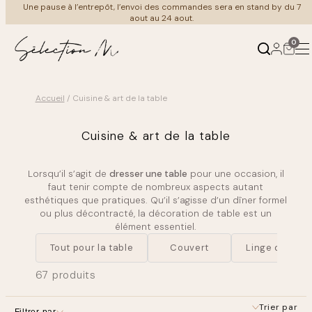
Aller
merci de votre compréhension et bel été à tous
au
contenu
0
Accueil
/ Cuisine & art de la table
Produits
Ambiances
Cuisine & art de la table
←
←
Retour
Retour
Lorsqu’il s’agit de
dresser une table
pour une occasion, il
Mobilier
Au salon
faut tenir compte de nombreux aspects autant
esthétiques que pratiques. Qu’il s’agisse d’un dîner formel
ou plus décontracté, la décoration de table est un
Luminaire
À table
élément essentiel.
Tout pour la table
Couvert
Linge de tabl
Meuble Vintage
Coin nuit
67 produits
Cuisine & art de la table
Au bain
Trier par
Filtrer par