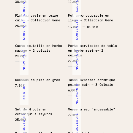
NOUVEAUTÉ
SOLD OUT
38.00
€
12.00
€
Plateau ovale en terre
Pot avec couvercle en
cuite – Collection Gène
liège – Collection Gène
NOUVEAUTÉ
NOUVEAUTÉ
Plage de prix : 15.00 €
25.00
€
15.00
€
18.00
€
Cache-bouteille en herbe
Porte-serviettes de table
marine – 2 coloris
en herbe marine- 2
NOUVEAUTÉ
NOUVEAUTÉ
coloris
23.00
€
22.00
€
Dessous de plat en grès
Tasse expresso céramique
peinte main – 3 Coloris
SOLD OUT
NOUVEAUTÉ
7.00
€
6.00
€
Set de 4 pots en
Verre à eau "incassable"
céramique à rayures
NOUVEAUTÉ
NOUVEAUTÉ
7.50
€
25.00
€