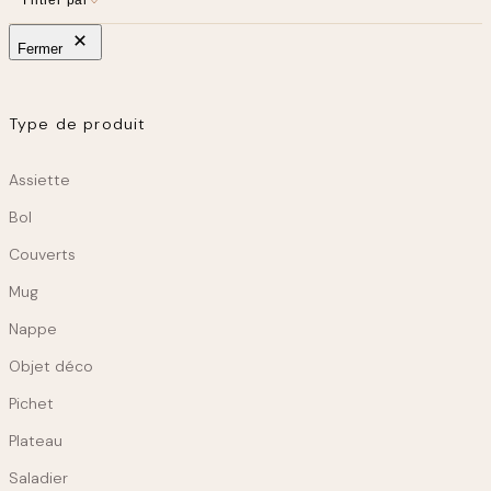
Linge de maison
Kids
Fermer
Déco chambre enfant
Au jardin
Type de produit
Mobilier d’extérieur
Produit
Assiette
Bol
Couverts
Mug
Nappe
Objet déco
Pichet
Plateau
Saladier