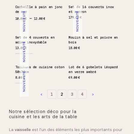
Corbeille à pain en jonc
Set de 16 couverts inox
de mer
et marron
NOUVEAUTÉ
NOUVEAUTÉ
Plage de prix : 10.00 € à 12.00 €
179.00
€
10.00
€
12.00
€
Set de 4 couverts en
Moulin à sel et poivre en
acier inoxydable
bois
NOUVEAUTÉ
13.00
€
18.00
€
Torchons de cuisine coton
Lot de 6 gobelets Léopard
50x70cm
en verre ambré
NOUVEAUTÉ
8.00
€
49.00
€
1
2
3
4
Notre sélection déco pour la
cuisine et les arts de la table
La
vaisselle
est l’un des éléments les plus importants pour