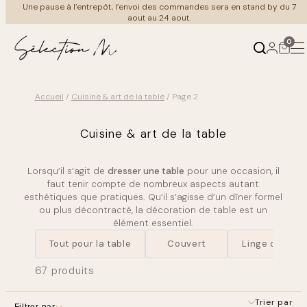
Aller
merci de votre compréhension et bel été à tous
Une pause à l’entrepôt, l’envoi des commandes sera en stand by du 7
au
aout au 24 aout.
contenu
0
Accueil
/
Cuisine & art de la table
/ Page 2
Produits
Ambiances
Cuisine & art de la table
←
←
Retour
Retour
Lorsqu’il s’agit de
dresser une table
pour une occasion, il
Mobilier
Au salon
faut tenir compte de nombreux aspects autant
esthétiques que pratiques. Qu’il s’agisse d’un dîner formel
ou plus décontracté, la décoration de table est un
Luminaire
À table
élément essentiel.
Tout pour la table
Couvert
Linge de tabl
Meuble Vintage
Coin nuit
67 produits
Cuisine & art de la table
Au bain
Trier par
Filtrer par