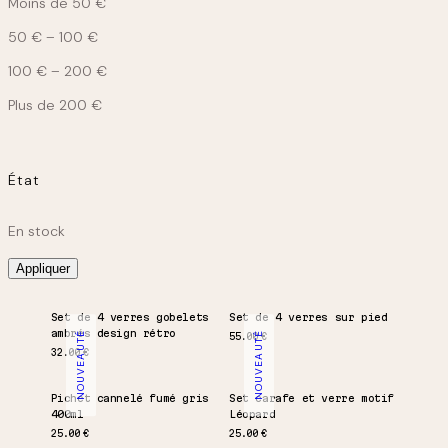
Moins de 50 €
50 € – 100 €
100 € – 200 €
Plus de 200 €
État
État
En stock
Appliquer
Set de 4 verres gobelets
Set de 4 verres sur pied
ambrés design rétro
NOUVEAUTÉ
NOUVEAUTÉ
55.00
€
32.00
€
Pichet cannelé fumé gris
Set carafe et verre motif
400ml
Léopard
25.00
€
25.00
€