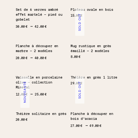
Set de 6 verres ambré
Plateau ovale en bois
effet martelé – pied ou
SOLD OUT
15.00
€
gobelet
Plage de prix : 30.00 € à 42.00 €
30.00
€
42.00
€
Planche à découper en
Mug rustique en grès
marbre – 2 modèles
émaillé – 2 modèles
Plage de prix : 20.00 € à 40.00 €
8.00
€
20.00
€
40.00
€
Vaisselle en porcelaine
Théière en grès 1 litre
olive – collection
NOUVEAUTÉ
SOLD OUT
29.00
€
Mineral
Plage de prix : 12.00 € à 25.00 €
12.00
€
25.00
€
Théière solitaire en grès
Planche à découper en
bois d'acacia
20.00
€
Plage de prix : 27.00 €
27.00
€
49.00
€