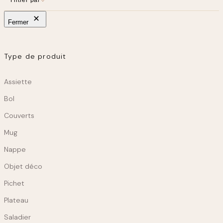
Linge de maison
Kids
Fermer
Déco chambre enfant
Au jardin
Type de produit
Mobilier d’extérieur
Produit
Assiette
Bol
Couverts
Mug
Nappe
Objet déco
Pichet
Plateau
Saladier