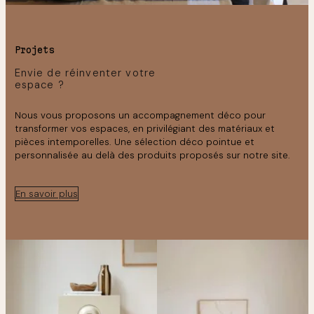
Projets
Envie de réinventer votre
espace ?
Nous vous proposons un accompagnement déco pour
transformer vos espaces, en privilégiant des matériaux et
pièces intemporelles. Une sélection déco pointue et
personnalisée au delà des produits proposés sur notre site.
En savoir plus