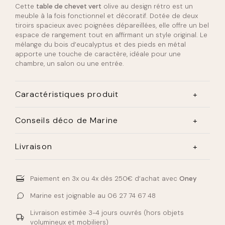
Cette
table de chevet vert
olive au design rétro est un
meuble à la fois fonctionnel et décoratif. Dotée de deux
tiroirs spacieux avec poignées dépareillées, elle offre un bel
espace de rangement tout en affirmant un style original. Le
mélange du bois d’eucalyptus et des pieds en métal
apporte une touche de caractère, idéale pour une
chambre, un salon ou une entrée.
Caractéristiques produit
Dimensions :
H 57 x L 44 x P 45 cm
Conseils déco de Marine
Matière :
Structure en bois d’eucalyptus – pieds en
métal
Utilisez cette
table de chevet vert
olive comme meuble
Livraison
d’appoint dans une entrée ou un salon. Elle peut
Coloris :
Vert olive
accueillir des objets déco, des livres ou servir de
La livraison est effectuée par transporteur, la prise de
rangement discret tout en ajoutant une touche rétro à
Rangement :
2 tiroirs avec poignées dépareillées
rendez-vous est effectuée quelques jours avant le
votre intérieur.
Paiement en 3x ou 4x
dès 250€ d’achat avec
Oney
passage du livreur. ( Le jour et créneau de livraison ne
sont pas au choix )
Marine est joignable au
06 27 74 67 48
Livraison en bas de l’immeuble.
Livraison estimée
3-4 jours ouvrés
(hors objets
volumineux et mobiliers)