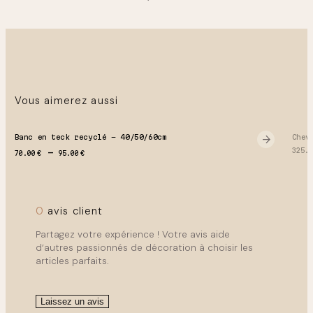
Délai de livraison :
Paris – 2 semaines
France entière – 4 semaines
Belgique – 2 mois
Corse – 4 mois
Vous aimerez aussi
Retrait gratuit possible à Magny-en-vexin ou Lille !
Banc en teck recyclé – 40/50/60cm
Chev
Plage de prix : 70.00 € à 95.00 €
325.
70.00
€
95.00
€
0
avis client
Partagez votre expérience ! Votre avis aide
d’autres passionnés de décoration à choisir les
articles parfaits.
Laissez un avis