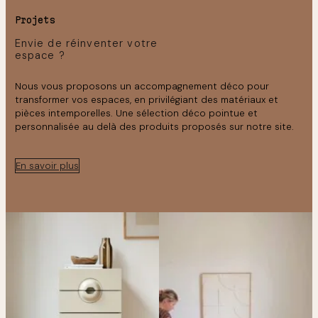
Projets
Envie de réinventer votre
espace ?
Nous vous proposons un accompagnement déco pour
transformer vos espaces, en privilégiant des matériaux et
pièces intemporelles. Une sélection déco pointue et
personnalisée au delà des produits proposés sur notre site.
En savoir plus