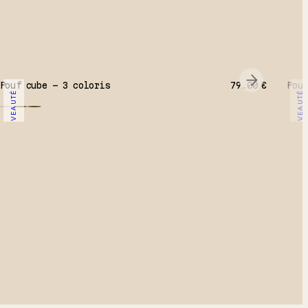
Pouf cube – 3 coloris
79.00
€
Pouf
NOUVEAUTÉ
NOUVEAUTÉ