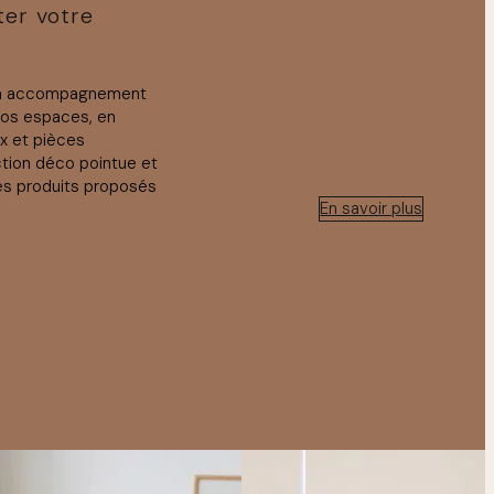
ter votre
un accompagnement
vos espaces, en
ux et pièces
ction déco pointue et
es produits proposés
En savoir plus