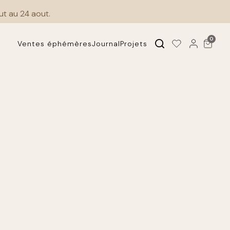
ut au 24 aout.
0
Ventes éphémères
Journal
Projets