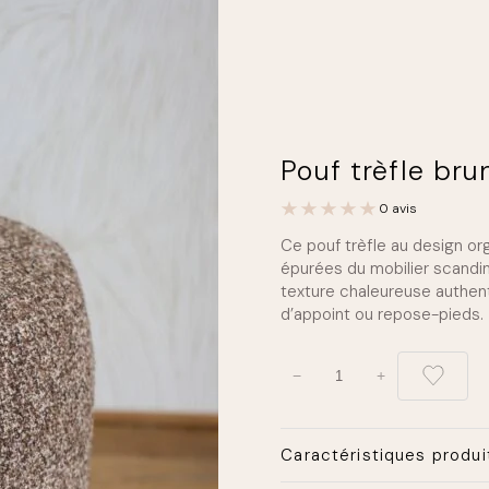
Pouf trèfle bru
0 avis
Ce pouf trèfle au design or
épurées du mobilier scandi
texture chaleureuse authe
d’appoint ou repose-pieds.
q
−
+
u
a
n
t
Caractéristiques produi
i