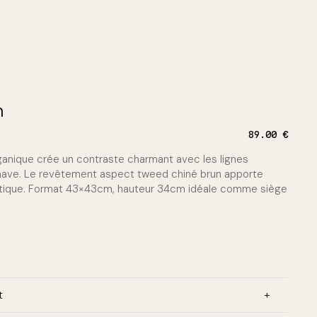
n
89.00
€
ganique crée un contraste charmant avec les lignes
nave. Le revêtement aspect tweed chiné brun apporte
ntique. Format 43×43cm, hauteur 34cm idéale comme siège
t