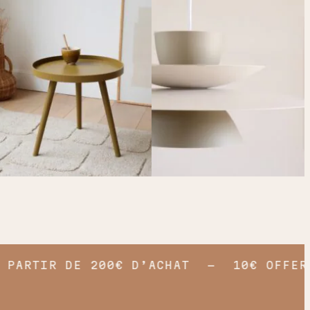
ARTIR DE 200€ D’ACHAT
10€ OFFERTS