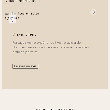
Vous aimerez aussi
Retrait gratuit possible à Magny-en-vexin ou Lille !
Armoire Nusa en rotin
SUR COMMANDE
2,399.00
€
0
avis client
Partagez votre expérience ! Votre avis aide
d’autres passionnés de décoration à choisir les
articles parfaits.
Laissez un avis