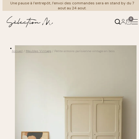
Une pause à l’entrepôt, l’envoi des commandes sera en stand by du 7
Aller
aout au 24 aout.
au
contenu
0
Produits
Ambiances
Accueil
/
Meubles Vintage
/ Petite armoire parisienne vintage en bois
←
←
Retour
Retour
Mobilier
Au salon
Luminaire
À table
Meuble Vintage
Coin nuit
Cuisine & art de la table
Au bain