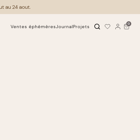
ut au 24 aout.
0
Ventes éphémères
Journal
Projets