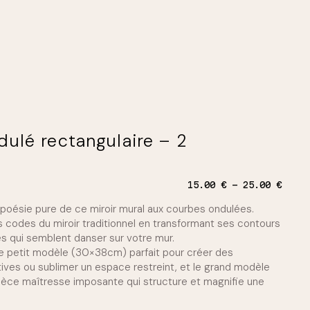
dulé rectangulaire – 2
P
15.00
€
25.00
€
l
 poésie pure de ce miroir mural aux courbes ondulées.
a
g
s codes du miroir traditionnel en transformant ses contours
e
s qui semblent danser sur votre mur.
d
le petit modèle (30×38cm) parfait pour créer des
e
ives ou sublimer un espace restreint, et le grand modèle
p
r
ce maîtresse imposante qui structure et magnifie une
i
x