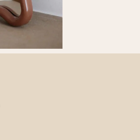
Usage :
Solo ou accumulatio
€