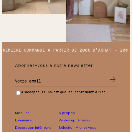
REMIÈRE COMMANDE À PARTIR DE 200€ D’ACHAT
10€ O
Abonnez-vous à notre newsletter
J’accepte la politique de confidentialité
Mobilier
A propos
Luminaire
Ventes éphémères
Décoration intérieure
Sélection M chez vous