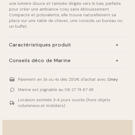
une lumière douce et tamisée dirigée vers le bas, parfaite
pour créer une ambiance cosy sans éblouissement.
Compacte et polyvalente, elle trouve naturellement sa
place sur une table de chevet, une console, un bureau ou
un buffet.
Caractéristiques produit
Matériau :
Métal laqué finition mate
Conseils déco de Marine
Coloris disponibles :
Beige crème ou Kaki vert olive (à
sélectionner)
Imaginez cette lampe champignon sur votre table de
Style
: Inspiration champignon seventies épuré
chevet, sa lumière tamisée qui descend doucement le
contemporain
Paiement en 3x ou 4x
dès 250€ d’achat avec
Oney
soir venu pour vous accompagner dans votre rituel
Culot :
E14 (ampoule non fournie)
lecture. Cette icône seventies revisite l’esprit vintage
Câble :
180cm
Marine est joignable au
06 27 74 67 48
avec des couleurs mates contemporaines irrésistibles.
La version beige crème s’harmonise avec bois clair, lin
Livraison estimée
3-4 jours ouvrés
(hors objets
écru et rotin pour une ambiance bohème douce. Le kaki
volumineux et mobiliers)
apporte du caractère avec sa teinte vert olive qui
dialogue avec matières naturelles et laiton doré vieilli.
Sur une console d’entrée, elle crée un point focal
accueillant. Dans un bureau, elle offre un éclairage
fonctionnel sans être agressif. En duo sur deux chevets