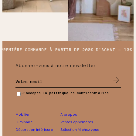
REMIÈRE COMMANDE À PARTIR DE 200€ D’ACHAT
10€ O
Abonnez-vous à notre newsletter
J’accepte la politique de confidentialité
Mobilier
A propos
Luminaire
Ventes éphémères
Décoration intérieure
Sélection M chez vous