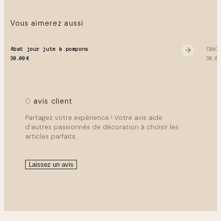
Vous aimerez aussi
Abat jour jute à pompons
Câbl
30.00
€
30.0
0
avis client
Partagez votre expérience ! Votre avis aide
d’autres passionnés de décoration à choisir les
articles parfaits.
Laissez un avis