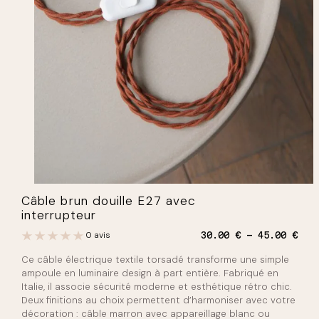
Câble brun douille E27 avec
interrupteur
P
0 avis
30.00
€
45.00
€
l
Ce câble électrique textile torsadé transforme une simple
a
g
ampoule en luminaire design à part entière. Fabriqué en
e
Italie, il associe sécurité moderne et esthétique rétro chic.
d
Deux finitions au choix permettent d’harmoniser avec votre
e
décoration : câble marron avec appareillage blanc ou
p