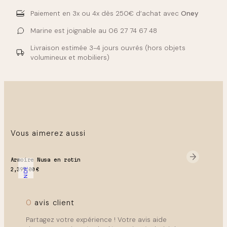
prolonger cette ambiance naturelle et brute. Elle se
restaurée
rendez-vous est effectuée quelques jours avant le
marie aussi très bien avec des poteries en grès et du
Paiement en 3x ou 4x
dès 250€ d’achat avec
Oney
État :
Trés bon état général (cf. photos)
passage du livreur. ( Le jour et créneau de livraison ne
linge de maison en lin brut, pour un ensemble cohérent
sont pas au choix )
et intemporel.
Marine est joignable au
06 27 74 67 48
Livraison en bas de l’immeuble.
Livraison estimée
3-4 jours ouvrés
(hors objets
volumineux et mobiliers)
Délai de livraison :
Paris – 2 semaines
France entière – 4 semaines
Belgique – 2 mois
Corse – 4 mois
Vous aimerez aussi
Retrait gratuit possible à Magny-en-vexin ou Lille !
Armoire Nusa en rotin
SUR COMMANDE
2,399.00
€
0
avis client
Partagez votre expérience ! Votre avis aide