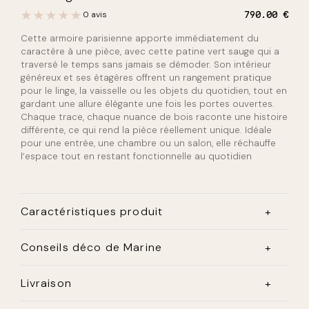
0 avis
790.00
€
Cette armoire parisienne apporte immédiatement du
caractère à une pièce, avec cette patine vert sauge qui a
traversé le temps sans jamais se démoder. Son intérieur
généreux et ses étagères offrent un rangement pratique
pour le linge, la vaisselle ou les objets du quotidien, tout en
gardant une allure élégante une fois les portes ouvertes.
Chaque trace, chaque nuance de bois raconte une histoire
différente, ce qui rend la pièce réellement unique. Idéale
pour une entrée, une chambre ou un salon, elle réchauffe
l’espace tout en restant fonctionnelle au quotidien
Caractéristiques produit
Matériau :
Bois massif
Conseils déco de Marine
Finition :
peinture vert sauge
Dimensions :
H180x100x40cm
Placez cette armoire dans une entrée ou une chambre
Configuration :
2 portes, 3 étagère intérieure
Livraison
où elle deviendra la pièce maîtresse. Associez la à un
Fermeture :
Clé fournie
panier en osier posé au sol et un tapis en jute pour
Fabrication :
Ancienne – pièce vintage chinée et
La livraison est effectuée par transporteur, la prise de