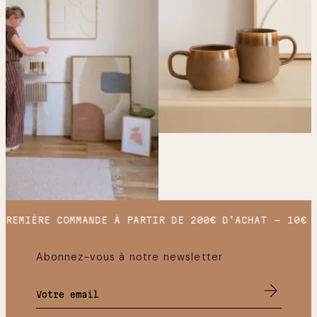
REMIÈRE COMMANDE À PARTIR DE 200€ D’ACHAT
10€ O
Abonnez-vous à notre newsletter