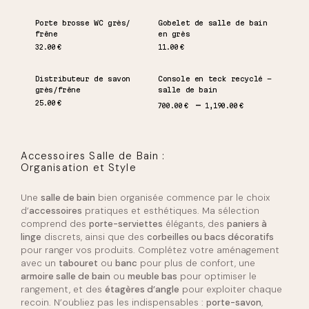
Porte brosse WC grès/
Gobelet de salle de bain
frêne
en grès
32.00
€
11.00
€
Distributeur de savon
Console en teck recyclé –
grès/frêne
salle de bain
Plage de prix : 70
25.00
€
700.00
€
1,190.00
€
Accessoires Salle de Bain :
Organisation et Style
Une
salle de bain
bien organisée commence par le choix
d’
accessoires
pratiques et esthétiques. Ma sélection
comprend des
porte-serviettes
élégants, des
paniers à
linge
discrets, ainsi que des
corbeilles ou bacs décoratifs
pour ranger vos produits. Complétez votre aménagement
avec un
tabouret
ou
banc
pour plus de confort, une
armoire salle de bain
ou
meuble bas
pour optimiser le
rangement, et des
étagères d’angle
pour exploiter chaque
recoin. N’oubliez pas les indispensables :
porte-savon
,