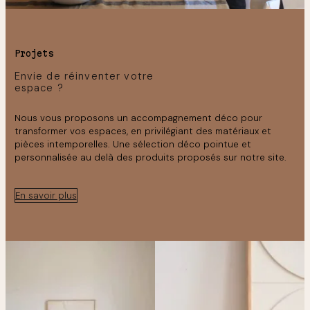
Projets
Envie de réinventer votre
espace ?
Nous vous proposons un accompagnement déco pour
transformer vos espaces, en privilégiant des matériaux et
pièces intemporelles. Une sélection déco pointue et
personnalisée au delà des produits proposés sur notre site.
En savoir plus