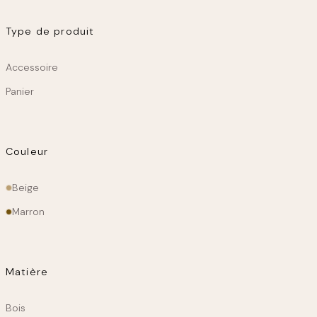
Linge de maison
Kids
Type de produit
Produit
Déco chambre enfant
Au jardin
Accessoire
Panier
Mobilier d’extérieur
Couleur
Couleur
Beige
principale
Marron
Matière
Matiere
Bois