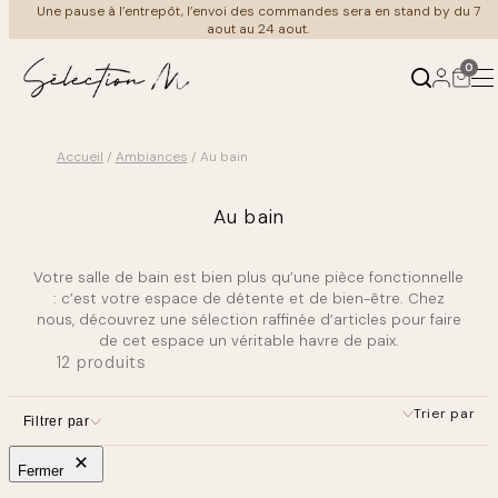
Aller
merci de votre compréhension et bel été à tous
au
contenu
0
Accueil
/
Ambiances
/ Au bain
Produits
Ambiances
Au bain
←
←
Retour
Retour
Votre salle de bain est bien plus qu’une pièce fonctionnelle
Mobilier
Au salon
: c’est votre espace de détente et de bien-être. Chez
nous, découvrez une sélection raffinée d’articles pour faire
de cet espace un véritable havre de paix.
Luminaire
À table
12 produits
Meuble Vintage
Coin nuit
Trier par
Filtrer par
Fermer
Cuisine & art de la table
Au bain