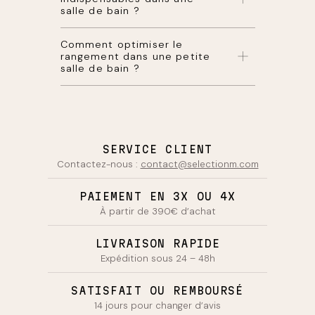
pour des
serviettes de toilette
salle de bain ?
absorbantes et durables. Coordonnez les
couleurs avec votre
déco salle de bain
.
Les
accessoires salle de bain
essentiels
Comment optimiser le
incluent un
porte-serviettes
, un
porte-
rangement dans une petite
savon
, un
gobelet pour brosses à dents
,
salle de bain ?
une
poubelle
et un
panier à linge
pour
l’organisation quotidienne.
Utilisez des
étagères d’angle
, un
meuble
bas
compact, des
corbeilles
suspendues
et exploitez la hauteur avec une
armoire
salle de bain
murale pour maximiser
l’espace.
SERVICE CLIENT
Contactez-nous :
contact@selectionm.com
PAIEMENT EN 3X OU 4X
À partir de 390€ d’achat
LIVRAISON RAPIDE
Expédition sous 24 – 48h
SATISFAIT OU REMBOURSÉ
14 jours pour changer d’avis