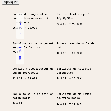
Appliquer
Panier de rangement en
Banc en teck recyclé –
paille tressé main – 2
40/50/60cm
NOUVEAUTÉ
dimensions
Plage de prix : 70.00 €
70.00
€
95.00
€
Plage de prix : 25.00 € à 28.00 €
25.00
€
28.00
€
Grand panier de rangement
Accessoires de salle de
en paille fait main
bain
SOLD OUT
Plage de prix : 10.00 €
65.00
€
10.00
€
22.00
€
Gobelet / distributeur de
Serviette de toilette
savon Terracotta
terracotta
Plage de prix : 23.00 € à 59.00 €
Plage de prix : 14.00 €
23.00
€
59.00
€
14.00
€
28.00
€
Tapis de salle de bain en
Serviette de toilette
coton beige
gauffrée beige
Plage de prix : 12.00 €
30.00
€
12.00
€
48.00
€