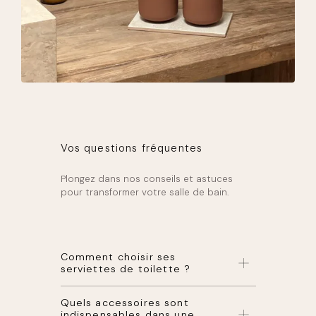
Vos questions fréquentes
Plongez dans nos conseils et astuces
pour transformer votre salle de bain.
Comment choisir ses
serviettes de toilette ?
Privilégiez la qualité du tissu (coton
Quels accessoires sont
éponge) et le grammage (400-500g/m²)
indispensables dans une