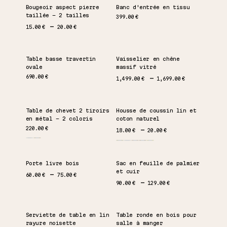
Bougeoir aspect pierre
Banc d'entrée en tissu
taillée – 2 tailles
399.00
€
Plage de prix : 15.00 € à 20.00 €
15.00
€
20.00
€
Table basse travertin
Vaisselier en chêne
ovale
massif vitré
Plage de prix : 
690.00
€
1,499.00
€
1,699.00
€
Table de chevet 2 tiroirs
Housse de coussin lin et
en métal – 2 coloris
coton naturel
Plage de prix : 18.00 €
220.00
€
18.00
€
20.00
€
Porte livre bois
Sac en feuille de palmier
et cuir
Plage de prix : 60.00 € à 75.00 €
60.00
€
75.00
€
Plage de prix : 90.00 
90.00
€
129.00
€
Serviette de table en lin
Table ronde en bois pour
rayure noisette
salle à manger