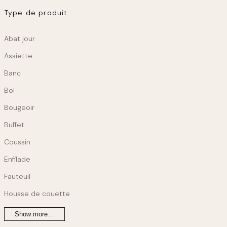
Type de produit
Linge de maison
Kids
Produit
Abat jour
Déco chambre enfant
Au jardin
Assiette
Banc
Mobilier d’extérieur
Bol
Bougeoir
Buffet
Coussin
Enfilade
Fauteuil
Housse de couette
Show more…