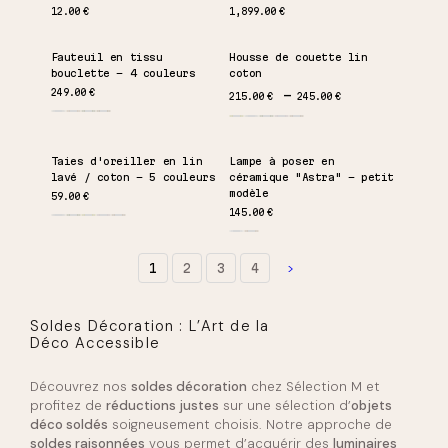
12.00
€
1,899.00
€
Fauteuil en tissu
Housse de couette lin
bouclette – 4 couleurs
coton
Plage de prix : 215.0
249.00
€
215.00
€
245.00
€
Taies d'oreiller en lin
Lampe à poser en
lavé / coton – 5 couleurs
céramique "Astra" – petit
modèle
59.00
€
145.00
€
1
2
3
4
Soldes Décoration : L’Art de la
Déco Accessible
Découvrez nos
soldes décoration
chez Sélection M et
profitez de
réductions justes
sur une sélection d’
objets
déco soldés
soigneusement choisis. Notre approche de
soldes raisonnées
vous permet d’acquérir des
luminaires