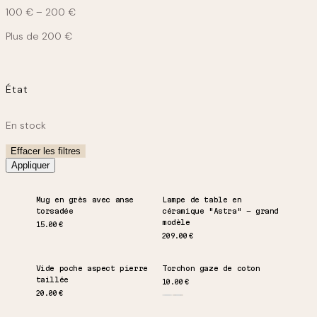
100 € – 200 €
Plus de 200 €
État
État
En stock
Effacer les filtres
Appliquer
Mug en grès avec anse
Lampe de table en
torsadée
céramique "Astra" – grand
modèle
15.00
€
209.00
€
Vide poche aspect pierre
Torchon gaze de coton
taillée
10.00
€
20.00
€