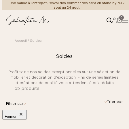
Aller
Une pause à l’entrepôt, l’envoi des commandes sera en stand by du 7
au
aout au 24 aout.
contenu
0
Accueil
/ Soldes
Produits
Ambiances
Soldes
←
←
Retour
Retour
Profitez de nos soldes exceptionnelles sur une sélection de
Mobilier
Au salon
mobilier et décoration d’exception. Fins de séries limitées
et créations de qualité vous attendent à prix réduits.
55 produits
Luminaire
À table
Trier par
Filtrer par
Meuble Vintage
Coin nuit
Fermer
Cuisine & art de la table
Au bain