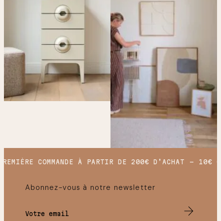
REMIÈRE COMMANDE À PARTIR DE 200€ D’ACHAT
10€ O
Abonnez-vous à notre newsletter