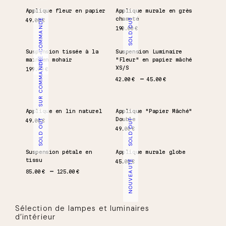
Applique fleur en papier
Applique murale en grès
chamoté
PRÉ-COMMANDE
SOLD OUT
49.00
€
190.00
€
Suspension tissée à la
Suspension Luminaire
main en mohair
"Fleur" en papier mâché
SUR COMMANDE
XS/S
199.00
€
Plage de prix : 42.00 €
42.00
€
45.00
€
Applique en lin naturel
Applique "Papier Mâché"
Double
SOLD OUT
SOLD OUT
49.00
€
49.00
€
Suspension pétale en
Applique murale globe
tissu
NOUVEAUTÉ
45.00
€
Plage de prix : 85.00 € à 125.00 €
85.00
€
125.00
€
Sélection de lampes et luminaires
d’intérieur