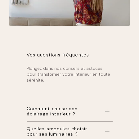
Vos questions fréquentes
Plongez dans nos conseils et astuces
pour transformer votre intérieur en toute
sérénité.
Comment choisir son
éclairage intérieur ?
En ce qui concerne
l’éclairage intérieur
, il y
Quelles ampoules choisir
a quelques éléments à garder à l’esprit
pour ses luminaires ?
pour créer un espace chaleureux et