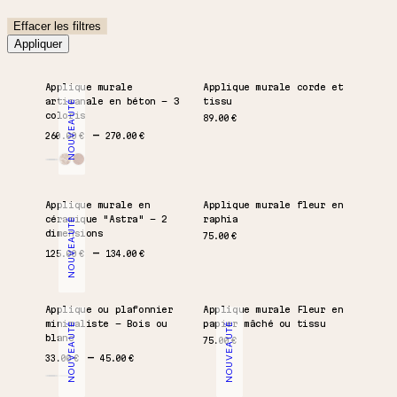
Effacer les filtres
Appliquer
Applique murale
Applique murale corde et
artisanale en béton – 3
tissu
NOUVEAUTÉ
coloris
89.00
€
Plage de prix : 260.00 € à 270.00 €
260.00
€
270.00
€
Applique murale en
Applique murale fleur en
céramique "Astra" – 2
raphia
NOUVEAUTÉ
dimensions
75.00
€
Plage de prix : 125.00 € à 134.00 €
125.00
€
134.00
€
Applique ou plafonnier
Applique murale Fleur en
minimaliste – Bois ou
papier mâché ou tissu
NOUVEAUTÉ
NOUVEAUTÉ
blanc
75.00
€
Plage de prix : 33.00 € à 45.00 €
33.00
€
45.00
€