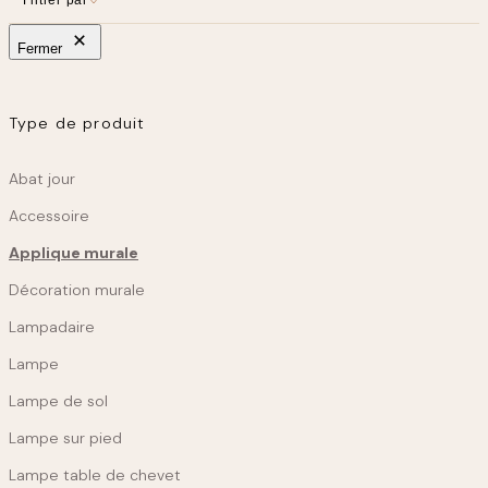
Linge de maison
Kids
Fermer
Déco chambre enfant
Au jardin
Type de produit
Mobilier d’extérieur
Produit
Abat jour
Accessoire
Applique murale
Décoration murale
Lampadaire
Lampe
Lampe de sol
Lampe sur pied
Lampe table de chevet