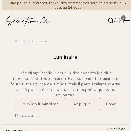
Aller
merci de votre compréhension et bel été à tous
au
contenu
0
Accueil
/ Luminaire
Produits
Ambiances
Luminaire
←
←
Retour
Retour
L’éclairage intérieur est l’un des aspects les plus
Mobilier
Au salon
importants de toute maison. Non seulement
le luminaire
fournit une source de lumière, mais il peut également être
utilisé pour créer l’ambiance, l’atmosphère que vous
Luminaire
À table
souhaitez.
Tous les luminaires
Applique
Lampe de so
Meuble Vintage
Coin nuit
14 produits
Cuisine & art de la table
Au bain
Trier par
Filtrer par